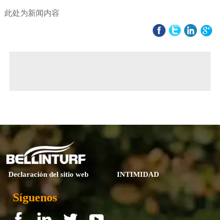
此处为新闻内容
◀ Previous page:
Douglas Hall AFC - Cork (Ireland, Republic of)
▶ Next page:
Tapanila - Helsinki (Finland)
Declaración del sitio web
INTIMIDAD
Síguenos