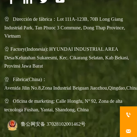
Dirección de fábrica：Lot 111A-123B, 70B Long Giang

Industrial Park, Tan Phuoc 3 Commune, Dong Thap Province,
Vietnam
Factory(Indonesia): HYUNDAI INDUSTRIAL AREA

Desa/Kelurahan Sukaresmi, Kec. Cikarang Selatan, Kab Bekasi,
Provinsi Jawa Barat
Fábrica(China)：

Avenida Jilin No.8,Zona Industrial Beiguan Jiaozhou,Qingdao,Chin
Oficina de marketing: Calle Hongfu, Nº 92, Zona de alta

tecnologa Fushan, Yantai, Shandong, China

鲁公网安备 37028102001462号
