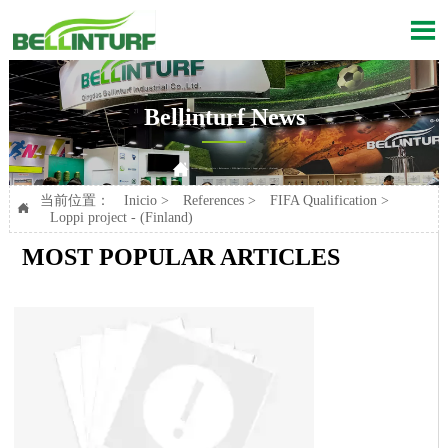

Bellinturf News

Current position：
Inicio
>
References
>
FIFA Qualification
>
Loppi project - (Finland)
当前位置：
Inicio
>
References
>
FIFA Qualification
>

Loppi project - (Finland)
MOST POPULAR ARTICLES