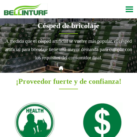

Césped de bricolaje
A medida que el césped artificial se vuelve más popular, el césped
artificial para bricolaje tiene una mayor demanda para cumplir con
los requisitos del consumidor final.

Current position：
Inicio
>
Productos
>
DIY Turf
¡Proveedor fuerte y de confianza!