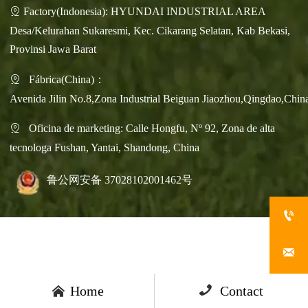
Factory(Indonesia): HYUNDAI INDUSTRIAL AREA

Desa/Kelurahan Sukaresmi, Kec. Cikarang Selatan, Kab Bekasi,
Provinsi Jawa Barat
Fábrica(China)：

Avenida Jilin No.8,Zona Industrial Beiguan Jiaozhou,Qingdao,Chin
Oficina de marketing: Calle Hongfu, Nº 92, Zona de alta

tecnologa Fushan, Yantai, Shandong, China
鲁公网安备 37028102001462号




Home

Contact