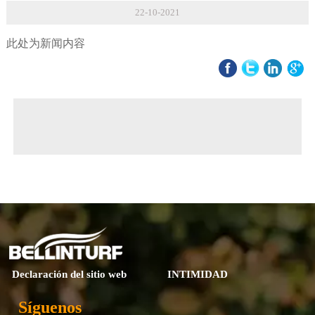
22-10-2021
此处为新闻内容
◀ Previous page:
Paving Manual
▶ Next page:
Loppi project - (Finland)
Declaración del sitio web
INTIMIDAD
Síguenos