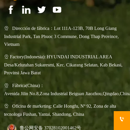
Dirección de fábrica：Lot 111A-123B, 70B Long Giang

Industrial Park, Tan Phuoc 3 Commune, Dong Thap Province,
Vietnam
Factory(Indonesia): HYUNDAI INDUSTRIAL AREA

Desa/Kelurahan Sukaresmi, Kec. Cikarang Selatan, Kab Bekasi,
Provinsi Jawa Barat
Fábrica(China)：

Avenida Jilin No.8,Zona Industrial Beiguan Jiaozhou,Qingdao,Chin
Oficina de marketing: Calle Hongfu, Nº 92, Zona de alta

tecnologa Fushan, Yantai, Shandong, China

鲁公网安备 37028102001462号