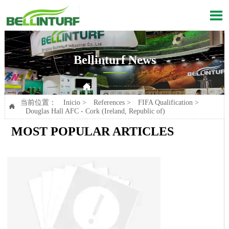

Bellinturf News

Current position：
Inicio
>
References
>
FIFA Qualification
>
Douglas Hall AFC - Cork (Ireland, Republic of)
当前位置：
Inicio
>
References
>
FIFA Qualification
>

Douglas Hall AFC - Cork (Ireland, Republic of)
MOST POPULAR ARTICLES