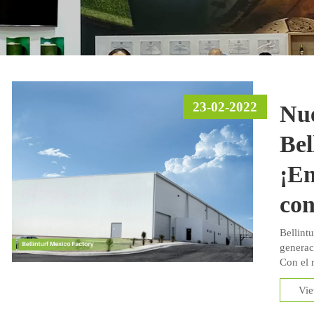
23-02-2022
Nue
Bel
¡En
con
Bellintu
generac
Con el 
y China
Vi
calidad
mercado