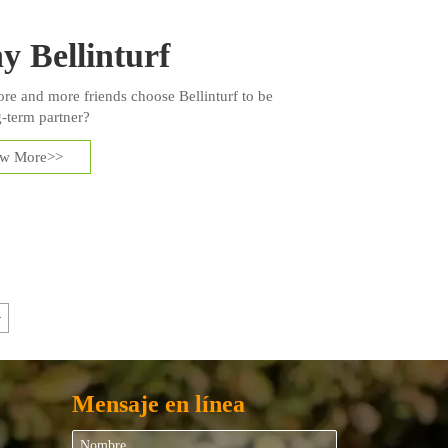
 Bellinturf
e and more friends choose Bellinturf to be
g-term partner?
ew More>>
>
Mensaje en línea