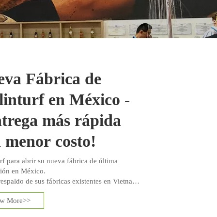
va Fábrica de
linturf en México -
trega más rápida
 menor costo!
rf para abrir su nueva fábrica de última
ión en México.
respaldo de sus fábricas existentes en Vietnam
, Bellinturf puede garantizar productos de
ew More>>
 estable en un tiempo más rápido en los
s estadounidenses.