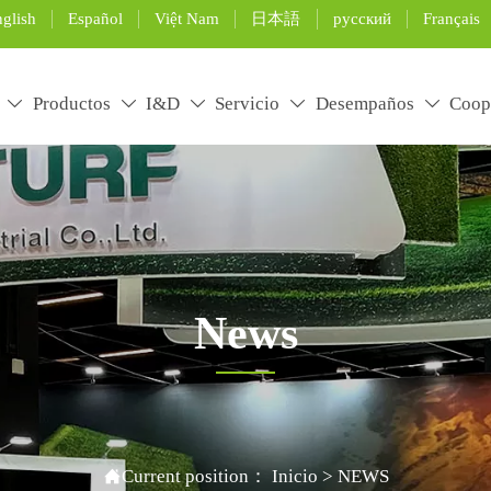
glish
Español
Việt Nam
日本語
русский
Français
Productos
I&D
Servicio
Desempaños
Coop





News
rtificial grass installation and maintenance, and use the pro

Current position：
Inicio
>
NEWS