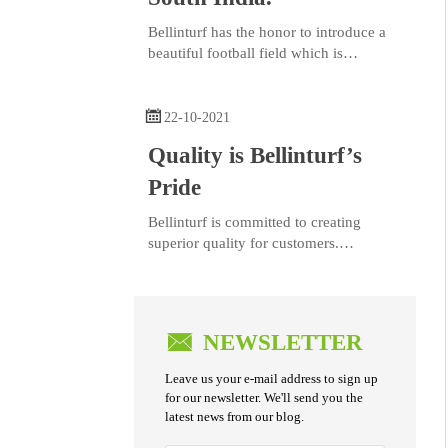
Bellinturf has the honor to introduce a
beautiful football field which is
completed in South India.

22-10-2021
Quality is Bellinturf’s
Pride
Bellinturf is committed to creating
superior quality for customers.
With strict quality control for every
manufacturing step and continuous
quality improvement, each order of
Bellinturf’s product series goes through

NEWSLETTER
26 control processes, 44 w
Leave us your e-mail address to sign up
for our newsletter. We'll send you the
latest news from our blog.