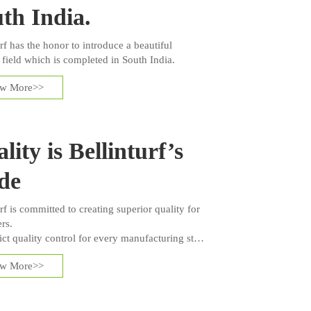
th India.
rf has the honor to introduce a beautiful
 field which is completed in South India.
ew More>>
lity is Bellinturf’s
de
rf is committed to creating superior quality for
rs.
ict quality control for every manufacturing step
tinuous quality improvement, each order of
ew More>>
urf’s product series goes through 26 control
es, 44 w