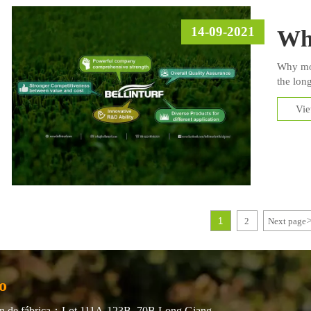
14-09-2021
Why
Why mor
the lon
Vi
1
2
Next page
o
n de fábrica：Lot 111A-123B, 70B Long Giang