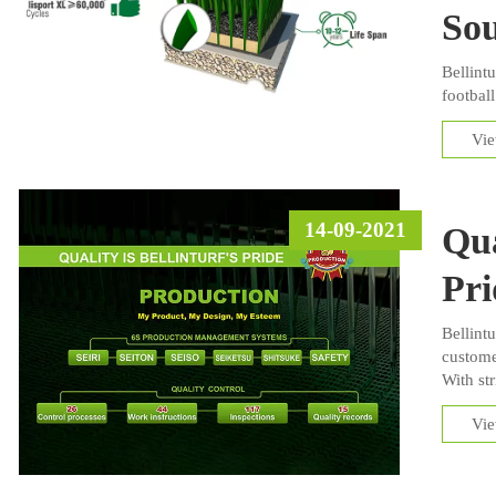
Sou
Bellintu
football
Vi
14-09-2021
Qua
Pri
Bellintu
custome
With str
and con
Vi
Bellint
process