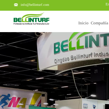
En

info@bellinturf.com
Inicio
Compañía
Learn about the key points of a