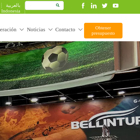
بالعربية

Indonesia
Obtener
eración
Noticias
Contacto



presupuesto
duct better to create more value