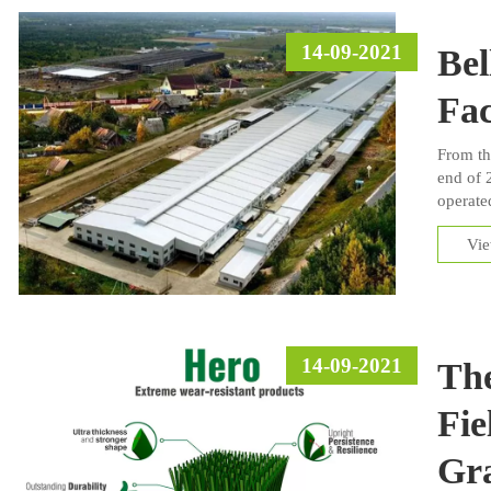
14-09-2021
Bel
Fac
From th
end of 
operate
Vi
14-09-2021
The
Fie
Gra