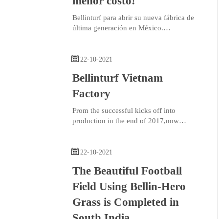
menor costo!
Bellinturf para abrir su nueva fábrica de
última generación en México.
Con el respaldo de sus fábricas
existentes en Vietnam y China, Bellinturf

puede garantizar productos de calidad
22-10-2021
estable en un tiempo más rápido en los
Bellinturf Vietnam
mercados estadounidenses.
Factory
From the successful kicks off into
production in the end of 2017,now
Bellinturf Vietnam Factory has operated
nearly 4 years.

22-10-2021
The Beautiful Football
Field Using Bellin-Hero
Grass is Completed in
South India.