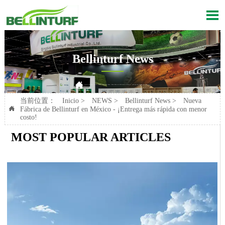

Bellinturf News

Current position：
Inicio
>
NEWS
>
Bellinturf News
>
Nueva Fábrica de Bellinturf en México - ¡Entrega más rápida con menor costo!
当前位置：
Inicio
>
NEWS
>
Bellinturf News
>
Nueva

Fábrica de Bellinturf en México - ¡Entrega más rápida con menor
costo!
MOST POPULAR ARTICLES