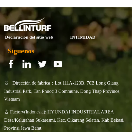
▶ Next page:
2022
Declaración del sitio web
INTIMIDAD
Síguenos
Dirección de fábrica：Lot 111A-123B, 70B Long Giang

Industrial Park, Tan Phuoc 3 Commune, Dong Thap Province,
Vietnam
Factory(Indonesia): HYUNDAI INDUSTRIAL AREA

Desa/Kelurahan Sukaresmi, Kec. Cikarang Selatan, Kab Bekasi,
Provinsi Jawa Barat