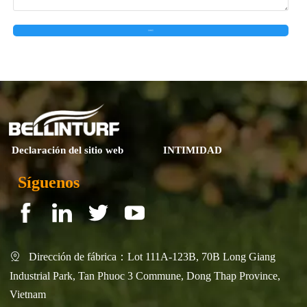
在线留言
Declaración del sitio web
INTIMIDAD
Síguenos
Dirección de fábrica：Lot 111A-123B, 70B Long Giang

Industrial Park, Tan Phuoc 3 Commune, Dong Thap Province,
Vietnam