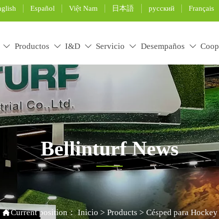
glish
Español
Việt Nam
日本語
русский
Français
Productos
I&D
Servicio
Desempaños
Coop





Bellinturf News
rtificial grass installation and maintenance, and use the pro

Current position：
Inicio
>
Products
>
Césped para Hockey