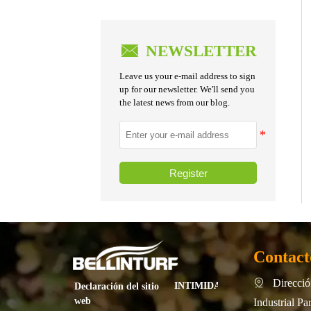

NEWSLETTER
Leave us your e-mail address to sign
up for our newsletter. We'll send you
the latest news from our blog.
Register
Contact
Direcció

INTIMIDAD
Declaración del sitio
web
Industrial P