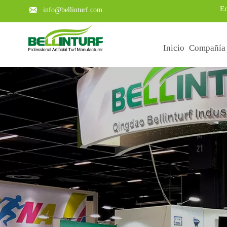
En

info@bellinturf.com
Inicio
Compañía
Learn about the key points of a