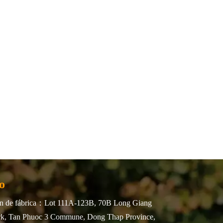
o
n de fábrica：Lot 111A-123B, 70B Long Giang
ark, Tan Phuoc 3 Commune, Dong Thap Province,