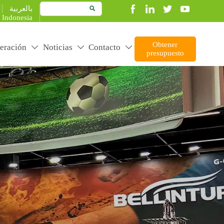
بالعربية

Indonesia
Obtener
eración
Noticias
Contacto



presupuesto
duct better to create more value