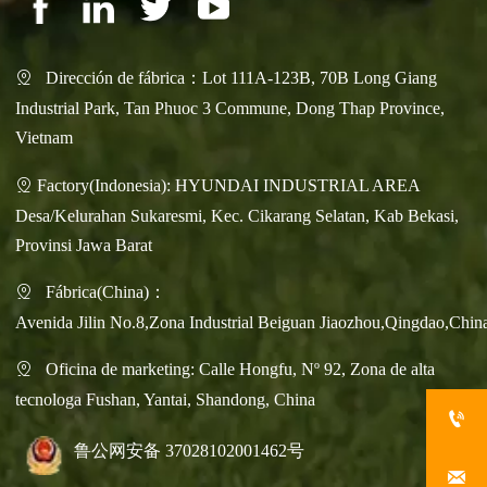
Dirección de fábrica：Lot 111A-123B, 70B Long Giang

Industrial Park, Tan Phuoc 3 Commune, Dong Thap Province,
Vietnam
Factory(Indonesia): HYUNDAI INDUSTRIAL AREA

Desa/Kelurahan Sukaresmi, Kec. Cikarang Selatan, Kab Bekasi,
Provinsi Jawa Barat
Fábrica(China)：

Avenida Jilin No.8,Zona Industrial Beiguan Jiaozhou,Qingdao,Chin
Oficina de marketing: Calle Hongfu, Nº 92, Zona de alta

tecnologa Fushan, Yantai, Shandong, China

鲁公网安备 37028102001462号
