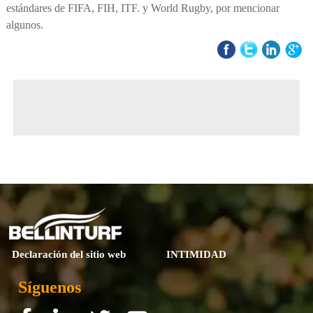
estándares de FIFA, FIH, ITF. y World Rugby, por mencionar
algunos.
◀ Previous page:
Cuota de mercado global de césped artificial por volumen en 2023
▶ Next page:
Sistema De Césped Verde Y Saludable Para Jardines
Declaración del sitio web
INTIMIDAD
Síguenos