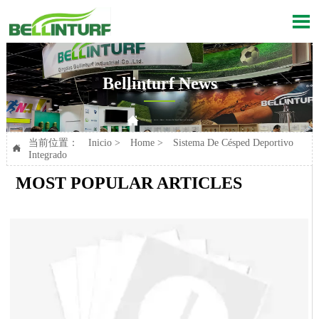

Bellinturf News

Current position：
Inicio
>
Home
>
Sistema De Césped Deportivo Integrado
当前位置：
Inicio
>
Home
>
Sistema De Césped Deportivo

Integrado
MOST POPULAR ARTICLES