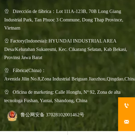
Dirección de fábrica：Lot 111A-123B, 70B Long Giang

Industrial Park, Tan Phuoc 3 Commune, Dong Thap Province,
Vietnam
Factory(Indonesia): HYUNDAI INDUSTRIAL AREA

Desa/Kelurahan Sukaresmi, Kec. Cikarang Selatan, Kab Bekasi,
Provinsi Jawa Barat
Fábrica(China)：

Avenida Jilin No.8,Zona Industrial Beiguan Jiaozhou,Qingdao,Chin
Oficina de marketing: Calle Hongfu, Nº 92, Zona de alta

tecnologa Fushan, Yantai, Shandong, China

鲁公网安备 37028102001462号
