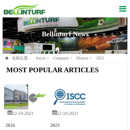

Bellinturf News

Current position：
Inicio
>
Company
>
History
>
2021
当前位置：
Inicio
>
Company
>
History
>
2021

MOST POPULAR ARTICLES


22-10-2021
22-10-2021
2024
2023